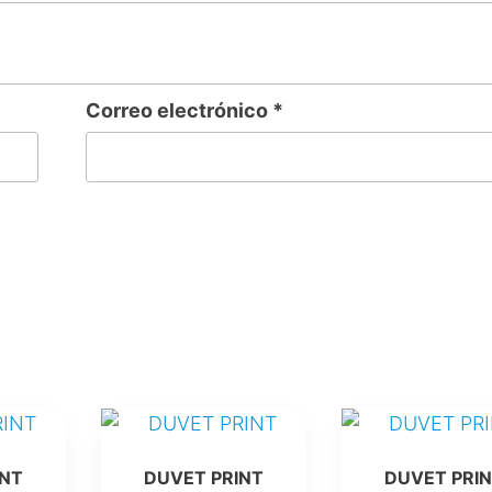
Correo electrónico
*
Este
Este
producto
producto
INT
DUVET PRINT
DUVET PRI
tiene
tiene