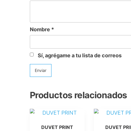
Nombre
*
Sí, agrégame a tu lista de correos
Productos relacionados
Este
Este
producto
producto
DUVET PRINT
DUVET PR
tiene
tiene