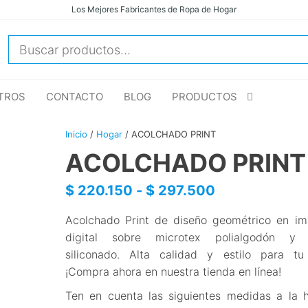
Los Mejores Fabricantes de Ropa de Hogar
DUKASSA
Ropa para
Hogar,
S.A.S. |
Hoteles e
Fabricantes
Instituciones
de Alta
TROS
CONTACTO
BLOG
PRODUCTOS
de ropa de
calidad y
hogar
variedad
Inicio
/
Hogar
/ ACOLCHADO PRINT
para camas,
baños y
ACOLCHADO PRINT
cortinas.
Mejora tu
Rango
$
220.150
-
$
297.500
entorno con
estilo y
de
comodidad.
Acolchado Print de diseño geométrico en im
precios:
Contáctanos
digital sobre microtex polialgodón y r
ahora y pide
siliconado. Alta calidad y estilo para t
desde
una
¡Compra ahora en nuestra tienda en línea!
cotización.
$ 220.150
Ten en cuenta las siguientes medidas a la 
hasta