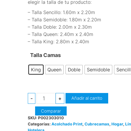
elegir la talla de tu producto:
$ 297.500
– Talla Sencillo: 1.60m x 2.20m
– Talla Semidoble: 1.80m x 2.20m
– Talla Doble: 2.00m x 2.30m
– Talla Queen: 2.40m x 2.40m
– Talla King: 2.80m x 2.40m
Talla Camas
King
Queen
Doble
Semidoble
Sencil
ACOLCHADO
-
+
Añadir al carrito
PRINT
Comparar
cantidad
SKU:
P002303010
Categorías:
Acolchado Print
,
Cubrecamas
,
Hogar
,
Lí
Hotelera