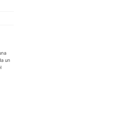
una
da un
l