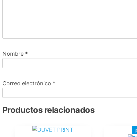
Nombre
*
Correo electrónico
*
Productos relacionados
Este
Este
¡