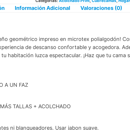
Categorías:
Acolchado Print
,
Cubrecamas
,
Hogar
ón
Información Adicional
Valoraciones (0)
iseño geométrico impreso en microtex polialgodón! C
a experiencia de descanso confortable y acogedora. A
e tu habitación luzca espectacular. ¡Haz que tu cama 
LO A UN FAZ
DEMÁS TALLAS + ACOLCHADO
es ni blanqueadores. Usar jabon suave.