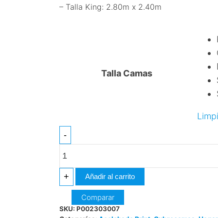
– Talla King: 2.80m x 2.40m
Talla Camas
Limpi
ACOLCHADO
-
PRINT
cantidad
+
Añadir al carrito
Comparar
SKU:
P002303007