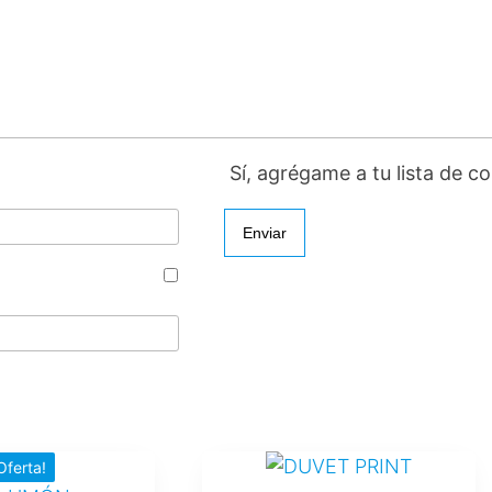
Sí, agrégame a tu lista de c
Este
Oferta!