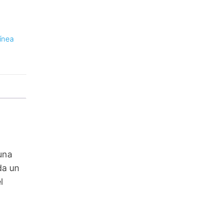
ínea
una
da un
l