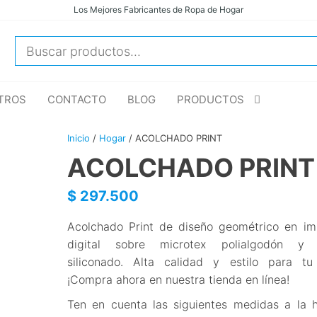
Los Mejores Fabricantes de Ropa de Hogar
DUKASSA
Ropa para
Hogar,
S.A.S. |
Hoteles e
Fabricantes
Instituciones
de Alta
TROS
CONTACTO
BLOG
PRODUCTOS
de ropa de
calidad y
hogar
variedad
Inicio
/
Hogar
/ ACOLCHADO PRINT
para camas,
baños y
ACOLCHADO PRINT
cortinas.
Mejora tu
$
297.500
entorno con
estilo y
comodidad.
Acolchado Print de diseño geométrico en im
Contáctanos
digital sobre microtex polialgodón y r
ahora y pide
siliconado. Alta calidad y estilo para t
una
¡Compra ahora en nuestra tienda en línea!
cotización.
Ten en cuenta las siguientes medidas a la 