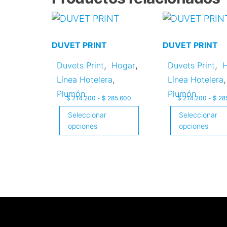
Este
Este
producto
producto
DUVET PRINT
DUVET PRINT
tiene
tiene
múltiples
múltiples
,
,
,
Duvets Print
Hogar
Duvets Print
variantes.
variantes.
,
,
Línea Hotelera
Línea Hotelera
Las
Las
Plumón
Plumón
Rango
$
214.200
-
$
285.600
$
214.200
-
$
28
opciones
opciones
de
Seleccionar
Seleccionar
se
se
precios:
opciones
opciones
desde
pueden
pueden
$ 214.200
elegir
elegir
hasta
$ 285.600
en
en
la
la
página
página
de
de
producto
producto