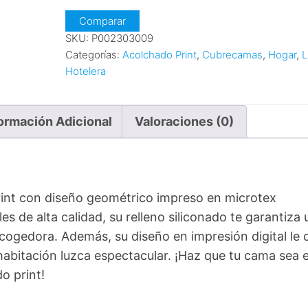
Comparar
SKU:
P002303009
Categorías:
Acolchado Print
,
Cubrecamas
,
Hogar
,
L
Hotelera
ormación Adicional
Valoraciones (0)
rint con diseño geométrico impreso en microtex
s de alta calidad, su relleno siliconado te garantiza 
cogedora. Además, su diseño en impresión digital le 
habitación luzca espectacular. ¡Haz que tu cama sea e
o print!